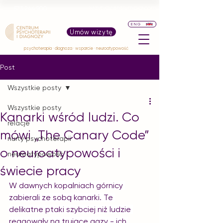
wizyty@centrumpid.com
573 244 900
ENG
Umów wizytę
psychoterapia · diagnoza · wsparcie · neuroatypowość
Post
Wszystkie posty
Wszystkie posty
Kanarki wśród ludzi. Co
relacje
mówi „The Canary Code”
nurty psychoterapii
o neuroatypowości i
neuroatypowość
świecie pracy
W dawnych kopalniach górnicy 
zabierali ze sobą kanarki. Te 
delikatne ptaki szybciej niż ludzie 
reagowały na trujące gazy - ich 