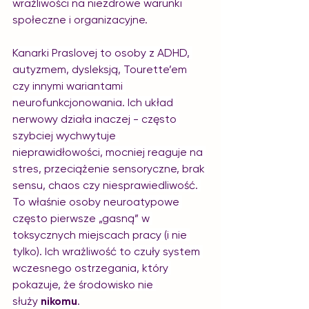
wrażliwości na niezdrowe warunki 
społeczne i organizacyjne.
Kanarki Praslovej to osoby z ADHD, 
autyzmem, dysleksją, Tourette’em 
czy innymi wariantami 
neurofunkcjonowania. Ich układ 
nerwowy działa inaczej - często 
szybciej wychwytuje 
nieprawidłowości, mocniej reaguje na 
stres, przeciążenie sensoryczne, brak 
sensu, chaos czy niesprawiedliwość. 
To właśnie osoby neuroatypowe 
często pierwsze „gasną” w 
toksycznych miejscach pracy (i nie 
tylko). Ich wrażliwość to czuły system 
wczesnego ostrzegania, który 
pokazuje, że środowisko nie 
służy 
nikomu
.