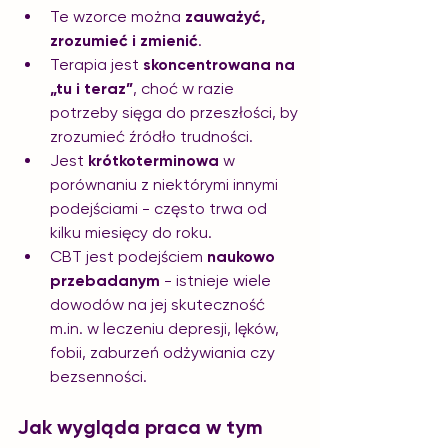
Te wzorce można 
zauważyć, 
zrozumieć i zmienić
.
Terapia jest 
skoncentrowana na 
„tu i teraz”
, choć w razie 
potrzeby sięga do przeszłości, by 
zrozumieć źródło trudności.
Jest 
krótkoterminowa
 w 
porównaniu z niektórymi innymi 
podejściami - często trwa od 
kilku miesięcy do roku.
CBT jest podejściem 
naukowo 
przebadanym
 - istnieje wiele 
dowodów na jej skuteczność 
m.in
. w leczeniu depresji, lęków, 
fobii, zaburzeń odżywiania czy 
bezsenności.
Jak wygląda praca w tym 