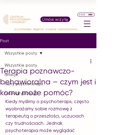
wizyty@centrumpid.com
573 244 900
ENG
Umów wizytę
psychoterapia · diagnoza · wsparcie · neuroatypowość
Post
Wszystkie posty
Wszystkie posty
Terapia poznawczo-
relacje
behawioralna – czym jest i
nurty psychoterapii
komu może pomóc?
neuroatypowość
Kiedy myślimy o psychoterapii, często 
wyobrażamy sobie rozmowę z 
terapeutą o przeszłości, uczuciach 
czy trudnościach. Jednak 
psychoterapia może wyglądać 