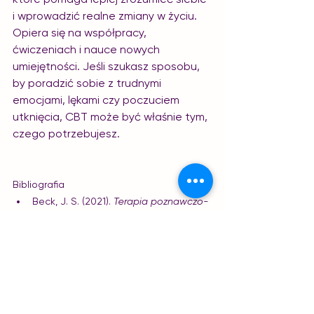
i wprowadzić realne zmiany w życiu. 
Opiera się na współpracy, 
ćwiczeniach i nauce nowych 
umiejętności. Jeśli szukasz sposobu, 
by poradzić sobie z trudnymi 
emocjami, lękami czy poczuciem 
utknięcia, CBT może być właśnie tym, 
czego potrzebujesz.
Bibliografia
Beck, J. S. (2021). 
Terapia poznawczo-
behawioralna. Podstawy i 
zagadnienia szczegółowe
 (wyd. 3). 
Kraków: Wydawnictwo Uniwersytetu 
Jagiellońskiego.
Dobson, K. S. (red.). (2014). 
Podstawy 
terapii poznawczo-behawioralnej
. 