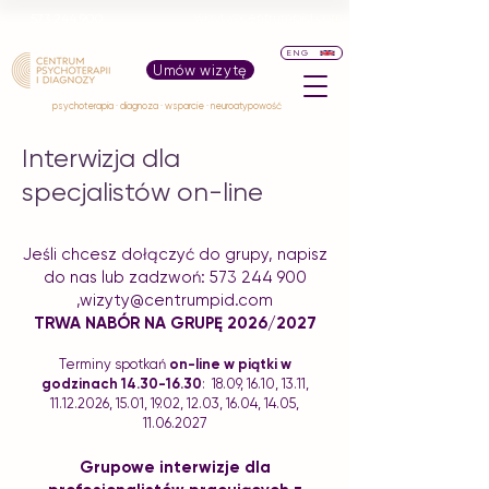
wizyty@centrumpid.com
573 244 900
ENG
Umów wizytę
psychoterapia · diagnoza · wsparcie · neuroatypowość
Interwizja dla
specjalistów on-line
Jeśli chcesz dołączyć do grupy, napisz
do nas lub zadzwoń:
573 244 900
,
wizyty@centrumpid.com
TRWA NABÓR NA GRUPĘ 2026/2027
Terminy spotkań
on-line w piątki w
godzinach
14.30-16.30
: 18.09, 16.10, 13.11,
11.12.2026
, 15.01, 19.02, 12.03, 16.04, 14.05,
11.06.2027
Grupowe interwizje dla