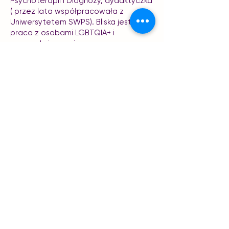
Psychoterapii i Diagnozy, dydaktyczka
( przez lata współpracowała z
Uniwersytetem SWPS). Bliska jest jej
praca z osobami LGBTQIA+ i
neuroodmiennymi.
Obie prowadzące na codzień zajmują
się m.in diagnostyką neuroatypowości
(ASD,ADHD,AuDHD) oraz
prowadzeniem terapii dla osób
neuroodmiennych. Prowadzą szkolenia
dla profesjonalistów oraz firm z
zakresu neuroróżnorodności.
To doskonała okazja, by rozwijać
swoje kompetencje i zdobywać
praktyczną wiedzę w pracy z
osobami neuroróżnorodnymi!