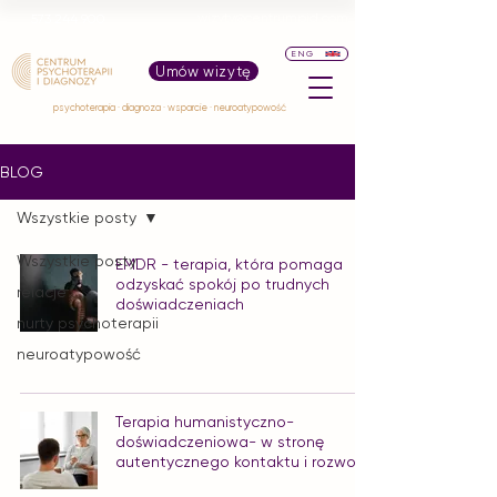
wizyty@centrumpid.com
573 244 900
ENG
Umów wizytę
psychoterapia · diagnoza · wsparcie · neuroatypowość
BLOG
Wszystkie posty
Wszystkie posty
EMDR - terapia, która pomaga
odzyskać spokój po trudnych
relacje
doświadczeniach
nurty psychoterapii
neuroatypowość
Terapia humanistyczno-
doświadczeniowa- w stronę
autentycznego kontaktu i rozwoju