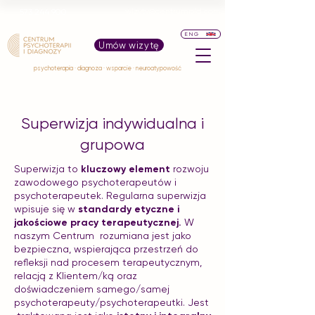
wizyty@centrumpid.com
573 244 900
ENG
Umów wizytę
psychoterapia · diagnoza · wsparcie · neuroatypowość
Superwizja indywidualna i
grupowa
Superwizja to
kluczowy element
rozwoju
zawodowego psychoterapeutów i
psychoterapeutek. Regularna superwizja
wpisuje się w
standardy etyczne i
jakościowe pracy terapeutycznej.
W
naszym Centrum rozumiana jest jako
bezpieczna, wspierająca przestrzeń do
refleksji nad procesem terapeutycznym,
relacją z Klientem/ką oraz
doświadczeniem samego/samej
psychoterapeuty/psychoterapeutki. Jest