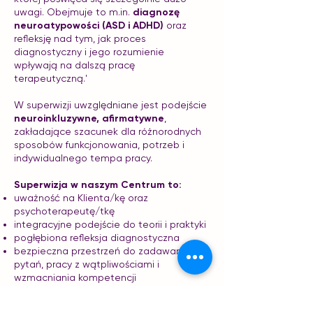
uwagi. Obejmuje to m.in.
diagnozę
neuroatypowości (ASD i ADHD)
oraz
refleksję nad tym, jak proces
diagnostyczny i jego rozumienie
wpływają na dalszą pracę
terapeutyczną.'
W superwizji uwzględniane jest podejście
neuroinkluzywne, afirmatywne
,
zakładające szacunek dla różnorodnych
sposobów funkcjonowania, potrzeb i
indywidualnego tempa pracy.
Superwizja w naszym Centrum to:
uważność na Klienta/kę oraz
psychoterapeutę/tkę
integracyjne podejście do teorii i praktyki
pogłębiona refleksja diagnostyczna
bezpieczna przestrzeń do zadawania
pytań, pracy z wątpliwościami i
wzmacniania kompetencji
To propozycja dla osób poszukujących