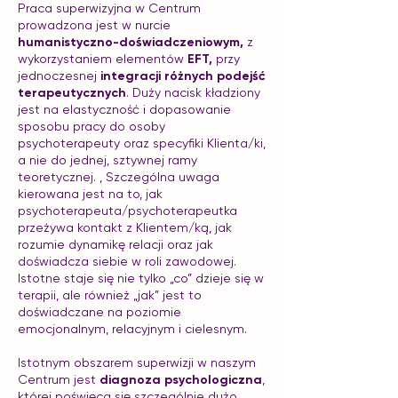
Praca superwizyjna w Centrum
prowadzona jest w nurcie
humanistyczno-doświadczeniowym,
z
wykorzystaniem elementów
EFT,
przy
jednoczesnej
integracji różnych podejść
terapeutycznych
. Duży nacisk kładziony
jest na elastyczność i dopasowanie
sposobu pracy do osoby
psychoterapeuty oraz specyfiki Klienta/ki,
a nie do jednej, sztywnej ramy
teoretycznej. , Szczególna uwaga
kierowana jest na to, jak
psychoterapeuta/psychoterapeutka
przeżywa kontakt z Klientem/ką, jak
rozumie dynamikę relacji oraz jak
doświadcza siebie w roli zawodowej.
Istotne staje się nie tylko „co” dzieje się w
terapii, ale również „jak” jest to
doświadczane na poziomie
emocjonalnym, relacyjnym i cielesnym.
Istotnym obszarem superwizji w naszym
Centrum jest
diagnoza psychologiczna
,
której poświęca się szczególnie dużo