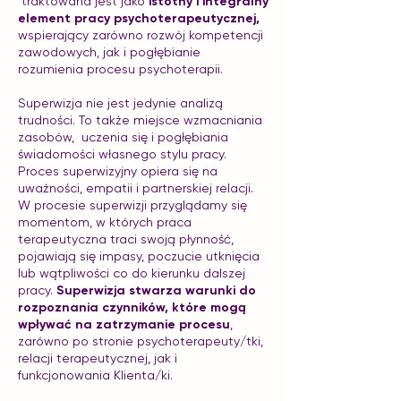
traktowana jest jako
istotny i integralny
element pracy psychoterapeutycznej,
wspierający zarówno rozwój kompetencji
zawodowych, jak i pogłębianie
rozumienia procesu psychoterapii.
Superwizja nie jest jedynie analizą
trudności. To także miejsce wzmacniania
zasobów, uczenia się i pogłębiania
świadomości własnego stylu pracy.
Proces superwizyjny opiera się na
uważności, empatii i partnerskiej relacji.
W procesie superwizji przyglądamy się
momentom, w których praca
terapeutyczna traci swoją płynność,
pojawiają się impasy, poczucie utknięcia
lub wątpliwości co do kierunku dalszej
pracy.
Superwizja stwarza warunki do
rozpoznania czynników, które mogą
wpływać na zatrzymanie procesu
,
zarówno po stronie psychoterapeuty/tki,
relacji terapeutycznej, jak i
funkcjonowania Klienta/ki.