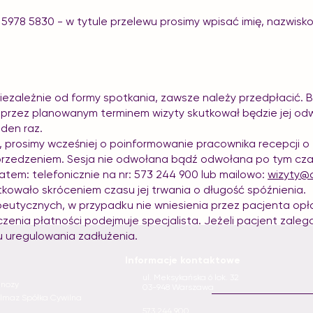
5978 5830 - w tytule przelewu prosimy wpisać imię, nazwisko
iezależnie od formy spotkania, zawsze należy przedpłacić.
przez planowanym terminem wizyty skutkował będzie jej od
eden raz.
 prosimy wcześniej o poinformowanie pracownika recepcji o t
rzedzeniem. Sesja nie odwołana bądź odwołana po tym czas
atem: telefonicznie na nr: 573 244 900 lub mailowo:
wizyty@
tkowało skróceniem czasu jej trwania o długość spóźnienia.
apeutycznych, w przypadku nie wniesienia przez pacjenta opł
zczenia płatności podejmuje specjalista. Jeżeli pacjent zaleg
u uregulowania zadłużenia.
Informacje kontaktowe
ul. Meksykańska 6 lok. 32
gnozy
03-948 Warszawa
Yılmaz Spółka Cywilna
573 244 900