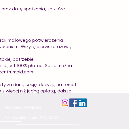
 oraz datę spotkania, za które
 Brak mailowego potwierdzenia
wołaniem. Wizytę pierwszorazową
akiej potrzebie.
ie jest 100% płatna. Sesje można
centrumpid.com
aty za daną sesję, decyzję na temat
a z więcej niż jedną opłatą, dalsze
Godziny otwarcia
Poniedziałek- piątek 9:00-20:00