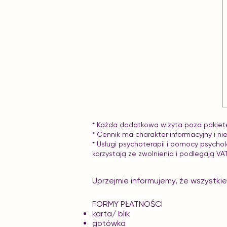
* Każda dodatkowa wizyta poza pakietem
* Cennik ma charakter informacyjny i ni
* Usługi psychoterapii i pomocy psycho
korzystają ze zwolnienia i podlegają V
Uprzejmie informujemy, że wszystki
FORMY PŁATNOŚCI​
karta/ blik
gotówka