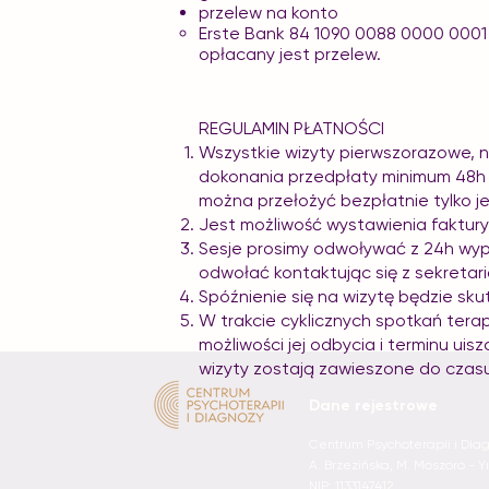
przelew na konto
Erste Bank 84 1090 0088 0000 0001 
opłacany jest przelew.
REGULAMIN PŁATNOŚCI​
Wszystkie wizyty pierwszorazowe, n
dokonania przedpłaty minimum 48h 
można przełożyć bezpłatnie tylko j
Jest możliwość wystawienia faktury,
Sesje prosimy odwoływać z 24h wyp
odwołać kontaktując się z sekretari
Spóźnienie się na wizytę będzie sku
​W trakcie cyklicznych spotkań ter
możliwości jej odbycia i terminu uis
wizyty zostają zawieszone do czas
Dane rejestrowe
Centrum Psychoterapii i Dia
A. Brzezińska, M. Moszoro - 
NIP: 1133147412