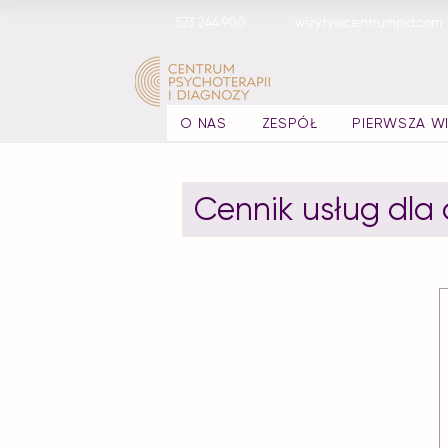
573 244 900
wizyty@centrumpid.com
O NAS
ZESPÓŁ
PIERWSZA W
Cennik usług dla 