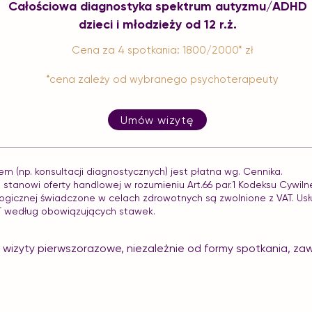
Całościowa diagnostyka spektrum autyzmu/ADHD
dzieci i młodzieży od 12 r.ż.
Cena za 4 spotkania: 1800/2000* zł
*cena zależy od wybranego psychoterapeuty
Umów wizytę
 (np. konsultacji diagnostycznych) jest płatna wg. Cennika.
e stanowi oferty handlowej w rozumieniu Art.66 par.1 Kodeksu Cywiln
logicznej świadczone w celach zdrowotnych są zwolnione z VAT. Usł
AT według obowiązujących stawek.
e wizyty pierwszorazowe, niezależnie od formy spotkania, za