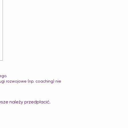
ego.
ugi rozwojowe (np. coaching) nie
wsze należy przedpłacić.