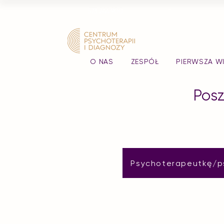
573 244 900
wizyty@centrumpid.com
O NAS
ZESPÓŁ
PIERWSZA W
Pos
Psychoterapeutkę/p