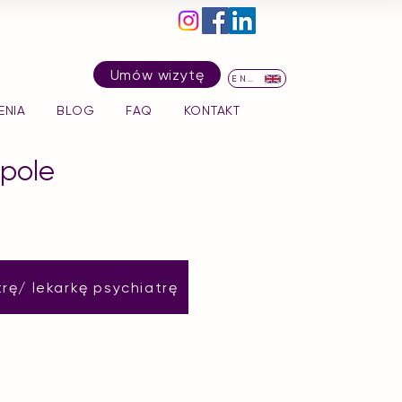
Umów wizytę
ENG
ENIA
BLOG
FAQ
KONTAKT
pole
rę/ lekarkę psychiatrę