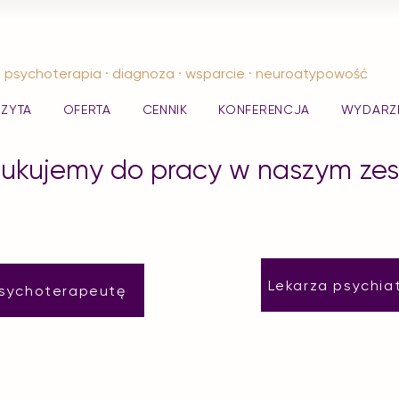
psychoterapia · diagnoza · wsparcie · neuroatypowość
IZYTA
OFERTA
CENNIK
KONFERENCJA
WYDARZ
zukujemy do pracy w naszym zes
Lekarza psychiat
sychoterapeutę