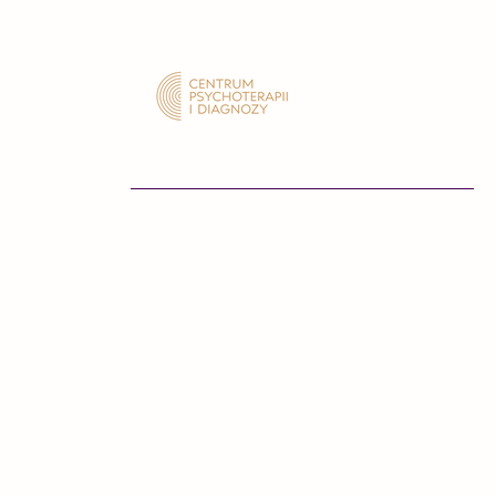
Dane rejestrowe
Centrum Psychoterapii i Dia
A. Brzezińska, M. Moszoro - 
NIP: 1133147412
REGON:529782770
​Erste Bank Polska: 84 1090 