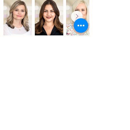
Aleksandra
Marta
Anna
Brzezińska
Moszoro -
Adamiak
Yılmaz
psycholożka,
psycholożka,
psychoterapeutka,
psychoterapeutka,
psycholożka,
diagnostka,
diagnostka
psychoterapeutka,
Współzałożycielka
superwizorka w
Centrum
procesie
Psychoterapii i
certyfikacji,
Diagnozy
diagnostka,
Współzałożycielka
Centrum
Dane rejestrowe
Psychoterapii i
Centrum Psychoterapii i Diagnozy
Diagnozy
A. Brzezińska, M. Moszoro - Yılmaz Spółka Cywilna
NIP:
1133147412
REGON:
529782770
​Erste Bank Polska:
84 1090 0088 0000
0001 5978 5830
Informacje kontaktowe