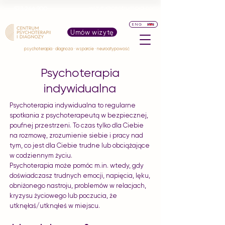
wizyty@centrumpid.com
573 244 900
ENG
Umów wizytę
psychoterapia · diagnoza · wsparcie · neuroatypowość
Psychoterapia
indywidualna
Psychoterapia indywidualna to regularne
spotkania z psychoterapeutą w bezpiecznej,
poufnej przestrzeni. To czas tylko dla Ciebie
na rozmowę, zrozumienie siebie i pracy nad
tym, co jest dla Ciebie trudne lub obciążające
w codziennym życiu.
Psychoterapia może pomóc m.in. wtedy, gdy
doświadczasz trudnych emocji, napięcia, lęku,
obniżonego nastroju, problemów w relacjach,
kryzysu życiowego lub poczucia, że
utknęłaś/utknąłeś w miejscu.