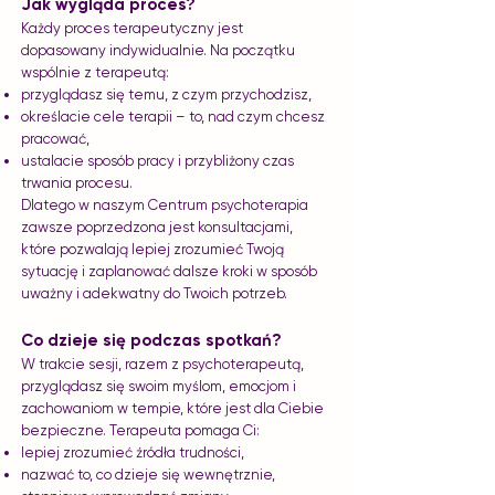
Jak wygląda proces?
Każdy proces terapeutyczny jest
dopasowany indywidualnie. Na początku
wspólnie z terapeutą:
przyglądasz się temu, z czym przychodzisz,
określacie cele terapii – to, nad czym chcesz
pracować,
ustalacie sposób pracy i przybliżony czas
trwania procesu.
Dlatego w naszym Centrum psychoterapia
zawsze poprzedzona jest konsultacjami,
które pozwalają lepiej zrozumieć Twoją
sytuację i zaplanować dalsze kroki w sposób
uważny i adekwatny do Twoich potrzeb.
Co dzieje się podczas spotkań?
W trakcie sesji, razem z psychoterapeutą,
przyglądasz się swoim myślom, emocjom i
zachowaniom w tempie, które jest dla Ciebie
bezpieczne. Terapeuta pomaga Ci:
lepiej zrozumieć źródła trudności,
nazwać to, co dzieje się wewnętrznie,